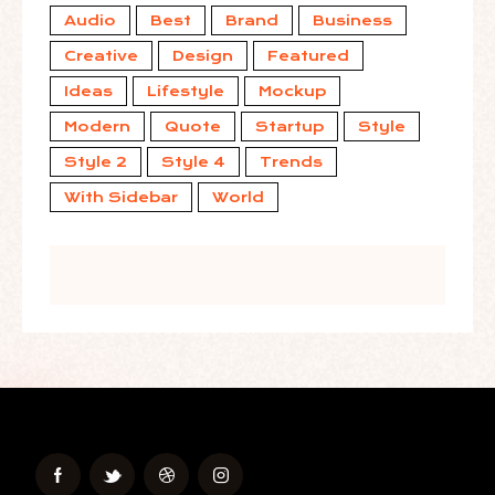
Audio
Best
Brand
Business
Creative
Design
Featured
Ideas
Lifestyle
Mockup
Modern
Quote
Startup
Style
Style 2
Style 4
Trends
With Sidebar
World