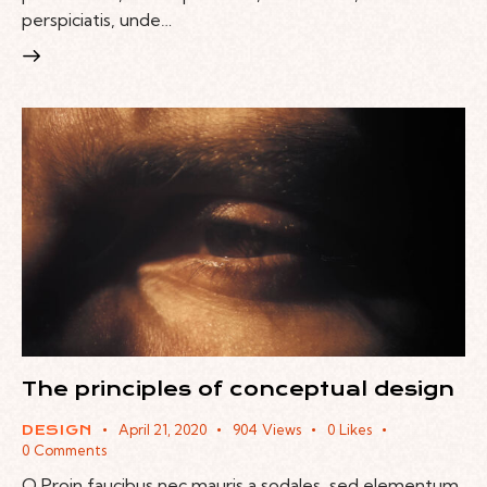
perspiciatis, unde…
The principles of conceptual design
April 21, 2020
904
Views
0
Likes
DESIGN
0
Comments
Q Proin faucibus nec mauris a sodales, sed elementum