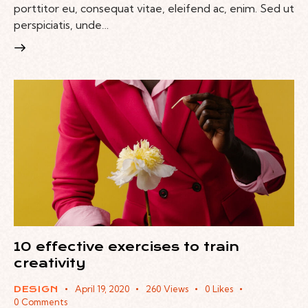
porttitor eu, consequat vitae, eleifend ac, enim. Sed ut
perspiciatis, unde…
10 effective exercises to train
creativity
April 19, 2020
260
Views
0
Likes
DESIGN
0
Comments