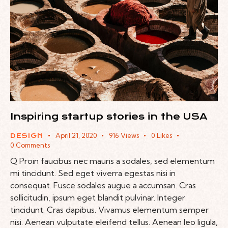
Inspiring startup stories in the USA
April 21, 2020
916
Views
0
Likes
DESIGN
0
Comments
Q Proin faucibus nec mauris a sodales, sed elementum
mi tincidunt. Sed eget viverra egestas nisi in
consequat. Fusce sodales augue a accumsan. Cras
sollicitudin, ipsum eget blandit pulvinar. Integer
tincidunt. Cras dapibus. Vivamus elementum semper
nisi. Aenean vulputate eleifend tellus. Aenean leo ligula,