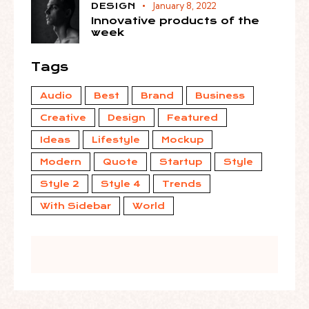
January 8, 2022
DESIGN
Innovative products of the
week
Tags
Audio
Best
Brand
Business
Creative
Design
Featured
Ideas
Lifestyle
Mockup
Modern
Quote
Startup
Style
Style 2
Style 4
Trends
With Sidebar
World